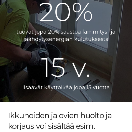
20
%
tuovat jopa 20% säästöä lämmitys- ja
jäähdytysenergian kulutuksesta
15
v.
lisäävät käyttöikää jopa 15 vuotta
Ikkunoiden ja ovien huolto ja
korjaus voi sisältää esim.