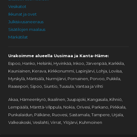
Vesikatot
Ikkunat ja ovet
Julkisivusaneeraus
Sisätilojen maalaus
Märkätilat
Urakoimme alueella Uusimaa ja Kanta-Häme:
Espoo, Hanko, Helsinki, Hyvinkää, Inkoo, Järvenpää, Karkkila,
Kauniainen, Kerava, Kirkkonummi, Lapinjärvi, Lohja, Loviisa,
Myrskylä, Mäntsälä, Nurmijärvi, Pornainen, Porvoo, Pukkila,
Raasepori, Sipoo, Siuntio, Tuusula, Vantaa ja Vihti
Akaa, Hämeenkyrö, Ikaalinen, Juupajoki, Kangasala, Kihniö,
Lempäälä, Mänttä-Vilppula, Nokia, Orivesi, Parkano, Pirkkala,
Punkalaidun, Pälkäne, Ruovesi, Sastamala, Tampere, Urjala,
Valkeakoski, Vesilahti, Virrat, Ylöjärvi, Kuhmoinen