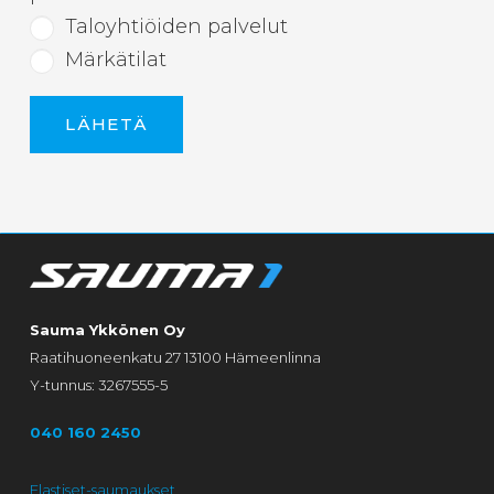
Taloyhtiöiden palvelut
Märkätilat
Sauma Ykkönen Oy
Raatihuoneenkatu 27 13100 Hämeenlinna
Y-tunnus: 3267555-5
040 160 2450
Elastiset-saumaukset